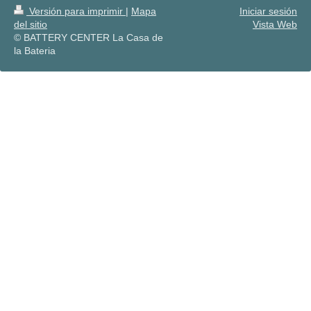
Versión para imprimir
|
Mapa
Iniciar sesión
del sitio
Vista Web
© BATTERY CENTER La Casa de
la Bateria